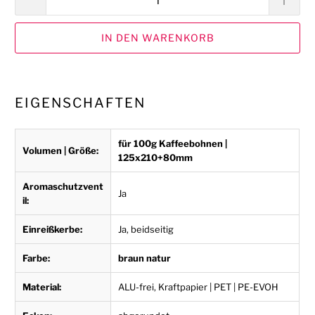
IN DEN WARENKORB
EIGENSCHAFTEN
für 100g Kaffeebohnen |
Volumen | Größe:
125x210+80mm
Aromaschutzvent
Ja
il:
Einreißkerbe:
Ja, beidseitig
Farbe:
braun natur
Material:
ALU-frei, Kraftpapier | PET | PE-EVOH