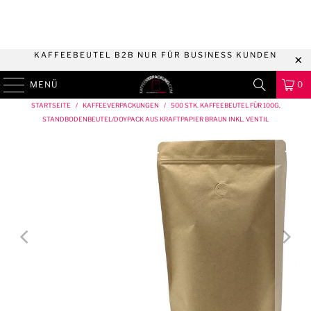
KAFFEEBEUTEL B2B NUR FÜR BUSINESS KUNDEN
MENÜ
0
STARTSEITE
/
KAFFEEVERPACKUNGEN
/
500 STK. KAFFEEBEUTEL FÜR 100G,
STANDBODENBEUTEL/DOYPACK AUS KRAFTPAPIER BRAUN INKL. VENTIL